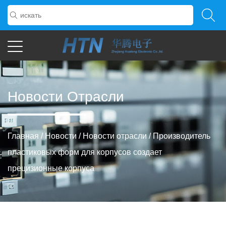
Новости Отрасли
Главная
/
Новости
/
Новости отрасли
/
Производитель
пластиковых форм для корпусов создает
прецизионные корпуса