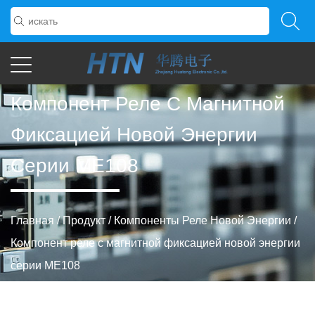
Компонент Реле С Магнитной
Фиксацией Новой Энергии
Серии ME108
Главная
/
Продукт
/
Компоненты Реле Новой Энергии
/
Компонент реле с магнитной фиксацией новой энергии
серии ME108