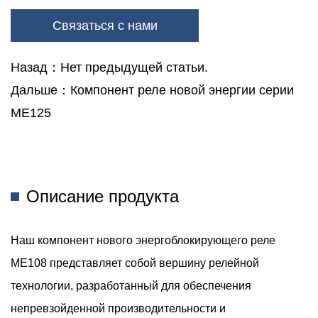
Бесперебойное Распределение И Управление
Связаться с нами
Электроэнергией.
Назад：Нет предыдущей статьи.
Домашняя Автоматизация: От Интеллектуальных Терапий До
Дальше：Компонент реле новой энергии серии
Систем Управления Освещением, Наш Релейный Компонент
Обеспечивает Эффективные Решения Домашней
ME125
Автоматизации, Повышая Удобство И Экономию Энергии
Для Домовладельцев.
Промышленная Автоматизация: В Промышленных Условиях
Описание продукта
Компонент Реле С Блокировкой Новой Энергии ME108
Способствует Автоматизации Таких Процессов, Как
Наш компонент нового энергоблокирующего реле
Производство, Упаковка И Погрузка-Разгрузка Материалов,
ME108 представляет собой вершину релейной
Оптимизируя Производительность И Надежность.
технологии, разработанный для обеспечения
Телекоммуникации: В Телекоммуникационном Секторе Этот
непревзойденной производительности и
Релейный Компонент Обеспечивает Бесперебойную Работу