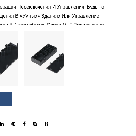
раций Переключения И Управления. Будь То
щения В «умных» Зданиях Или Управление
гии В Автомобилях, Серия MLF Превосходно
оизводительность В Сложных Условиях.