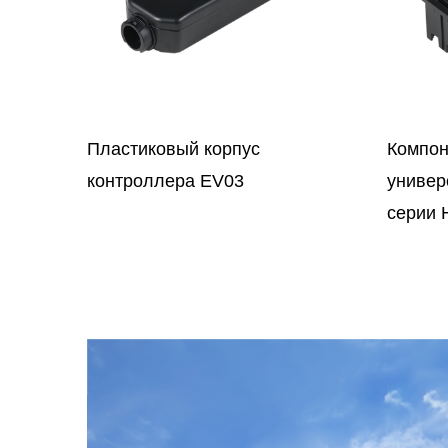
Компонент разъема
Компо
универсальной вилки питания
разъе
серии HJ013