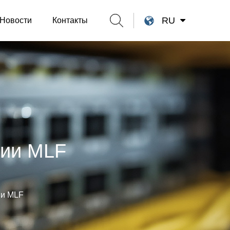
RU
Новости
Контакты
рии MLF
ии MLF