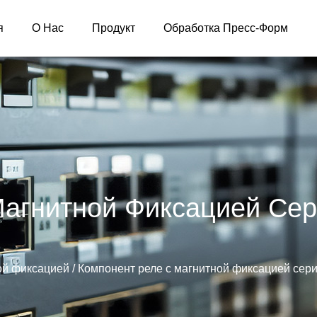
я
О Нас
Продукт
Обработка Пресс-Форм
Магнитной Фиксацией Се
ой фиксацией
/
Компонент реле с магнитной фиксацией сер