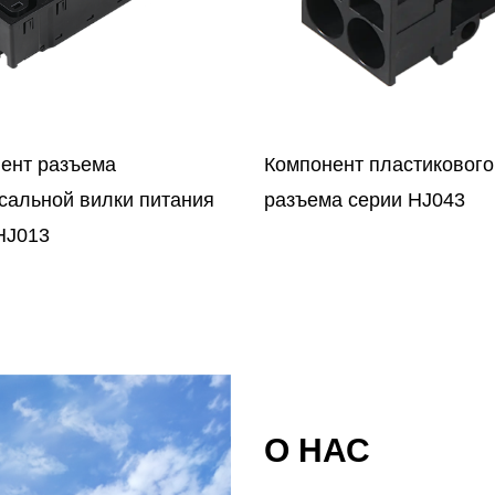
нент пластикового
Компонент электрическ
ма серии HJ043
разъема серии JXC-8P
О НАС