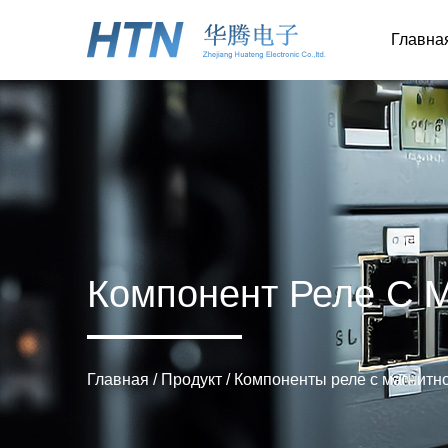
Главна
Компонент Реле С 
Главная
/
Продукт
/
Компоненты реле с магнитн