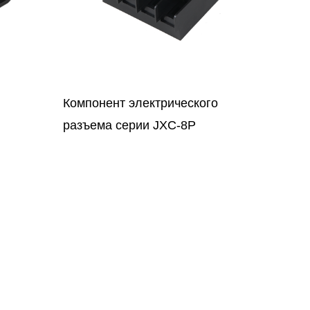
ого
SJ018-2PZ-E Основание
разъема кабельной вилки