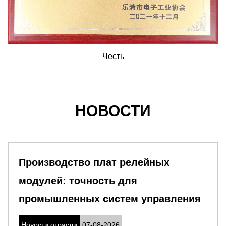
Честь
НОВОСТИ
Что отличает разъемы печат
плат «плата к плате»
ления
Новости отрасли
31-07-2026