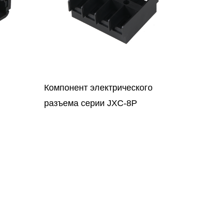
ого
SJ018-2PZ-E Основание
разъема кабельной вилки