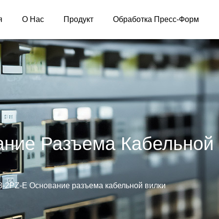
я
О Нас
Продукт
Обработка Пресс-Форм
ание Разъема Кабельной
8-2PZ-E Основание разъема кабельной вилки