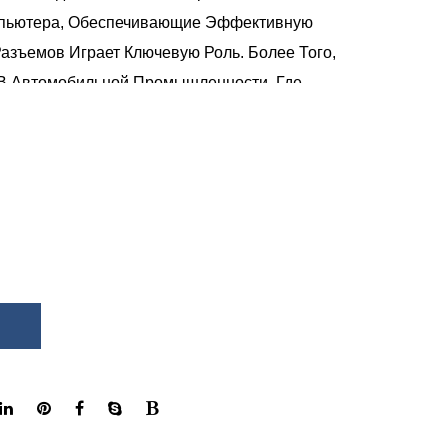
пьютера, Обеспечивающие Эффективную
азъемов Играет Ключевую Роль. Более Того,
 В Автомобильной Промышленности, Где
 Имеют Первостепенное Значение,
единения В Различных Компонентах