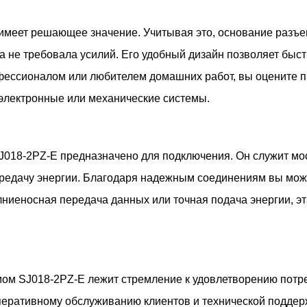
меет решающее значение. Учитывая это, основание разъе
а не требовала усилий. Его удобный дизайн позволяет быст
фессионалом или любителем домашних работ, вы оцените пр
электронные или механические системы.
SJ018-2PZ-E предназначено для подключения. Он служит 
ередачу энергии. Благодаря надежным соединениям вы може
олниеносная передача данных или точная подача энергии, 
мом SJ018-2PZ-E лежит стремление к удовлетворению потре
перативному обслуживанию клиентов и технической поддер