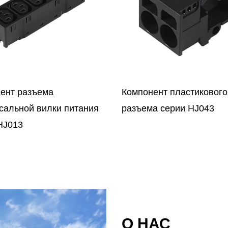
нент пластикового
Компонент электрическ
ма серии HJ043
разъема серии JXC-8P
О НАС