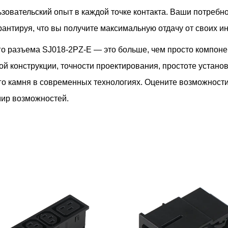
овательский опыт в каждой точке контакта. Ваши потребно
рантируя, что вы получите максимальную отдачу от своих ин
го разъема SJ018-2PZ-E — это больше, чем просто компонен
й конструкции, точности проектирования, простоте устан
ного камня в современных технологиях. Оцените возможнос
мир возможностей.