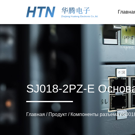
Главна
SJ018-2PZ-E Основ
Главная
/
Продукт
/
Компоненты разъема
/
SJ01