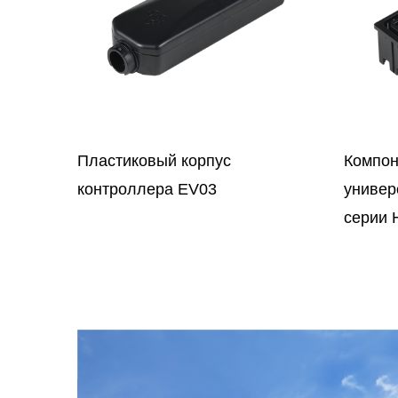
Компонент разъема
Компо
универсальной вилки питания
разъе
серии HJ013