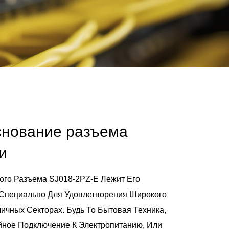
снование разъема
и
ого Разъема SJ018-2PZ-E Лежит Его
 Специально Для Удовлетворения Широкого
ичных Секторах. Будь То Бытовая Техника,
ное Подключение К Электропитанию, Или