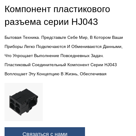
Компонент пластикового
разъема серии HJ043
Бытовая Техника. Представьте Себе Мир, В Котором Ваши
Приборы Легко Подключаются И Обмениваются Данными,
Что Упрощает Выполнение Повседневных Задач.
Пластиковый Соединительный Компонент Серии HJ043
Воплощает Эту Концепцию В Жизнь, Обеспечивая
Безопасные И Эффективные Соединения Различных
Бытовых Устройств, Таких Как Холодильники, Стиральные
Машины И Кондиционеры. Его Прочная Конструкция И
Точное Проектирование Гарантируют Бесперебойную
Работу, Повышая Общее Удобство Использования.
Компьютерная Связь. В Эпоху Цифровых Технологий
Связаться с нами