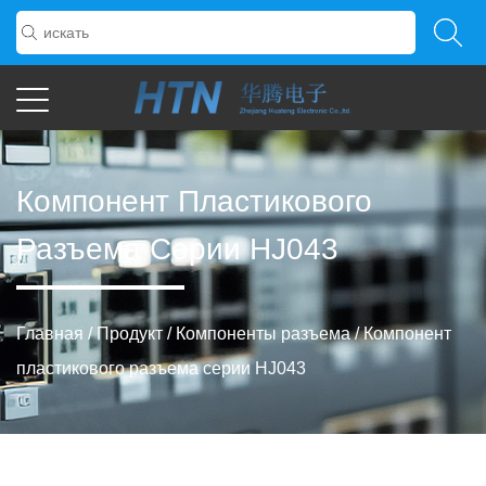
Компонент Пластикового
Разъема Серии HJ043
Главная
/
Продукт
/
Компоненты разъема
/
Компонент
пластикового разъема серии HJ043