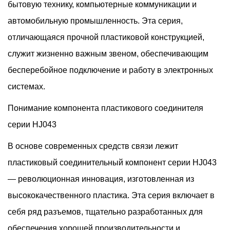
бытовую технику, компьютерные коммуникации и
Производители Автомобилей Могут Решить Эти Проблемы.
автомобильную промышленность. Эта серия,
Эти Разъемы, От Модулей Управления Двигателем До
отличающаяся прочной пластиковой конструкцией,
Информационно-Развлекательных Систем, Обеспечивают
служит жизненно важным звеном, обеспечивающим
Плавную Интеграцию И Функциональность, Повышая
бесперебойное подключение и работу в электронных
Безопасность И Удобство На Дороге.
системах.
Понимание компонента пластикового соединителя
серии HJ043
В основе современных средств связи лежит
пластиковый соединительный компонент серии HJ043
— революционная инновация, изготовленная из
высококачественного пластика. Эта серия включает в
себя ряд разъемов, тщательно разработанных для
обеспечения хорошей производительности и