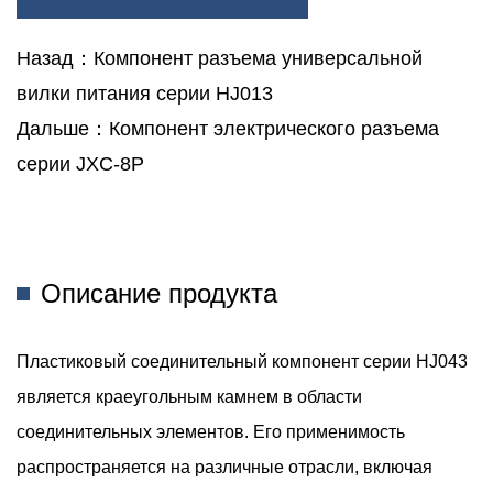
Надежная Связь Имеет Первостепенное Значение,
Особенно В Компьютерных Системах, Где Передача Данных
Назад：Компонент разъема универсальной
Осуществляется Постоянно. Пластиковый Соединительный
вилки питания серии HJ013
Компонент Серии HJ043 Служит Основой Подключения,
Дальше：Компонент электрического разъема
Обеспечивая Плавную Передачу Данных Между
серии JXC-8P
Компонентами Компьютеров, Ноутбуков И Периферийных
Устройств. Его Пластиковая Конструкция Обеспечивает
Идеальное Сочетание Долговечности И Гибкости, Что Делает
Его Выбором Как Для ИТ-Специалистов, Так И Для
Описание продукта
Энтузиастов.
Автомобильная Промышленность. Автомобильный Сектор
Пластиковый соединительный компонент серии HJ043
Требует Решений Для Подключения, Которые Могут
является краеугольным камнем в области
Выдерживать Суровые Условия Окружающей Среды,
соединительных элементов. Его применимость
Сохраняя При Этом Хорошую Производительность. С
распространяется на различные отрасли, включая
Помощью Пластикового Соединителя Серии HJ043