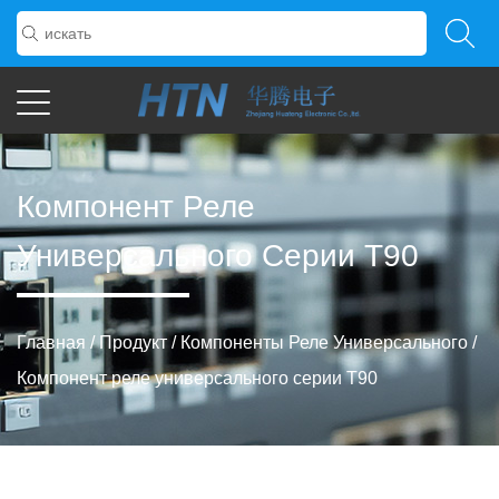
Компонент Реле
Универсального Серии T90
Главная
/
Продукт
/
Компоненты Реле Универсального
/
Компонент реле универсального серии T90