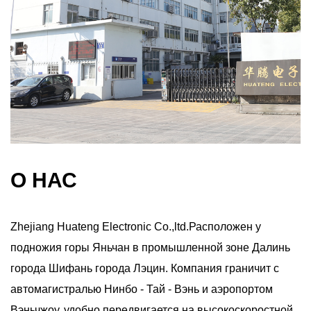
О НАС
Zhejiang Huateng Electronic Co.,ltd.Расположен у
подножия горы Яньчан в промышленной зоне Далинь
города Шифань города Лэцин. Компания граничит с
автомагистралью Нинбо - Тай - Вэнь и аэропортом
Вэньчжоу, удобно передвигается на высокоскоростной