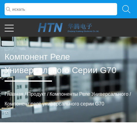
Компонент Реле
Универсального Серии G70
Главная
/
Продукт
/
Компоненты Реле Универсального
/
Компонент реле универсального серии G70