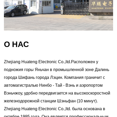
О НАС
Zhejiang Huateng Electronic Co.,ltd.Расположен у
подножия горы Яньчан в промышленной зоне Далинь
города Шифань города Лэцин. Компания граничит с
автомагистралью Нинбо - Тай - Вэнь и аэропортом
Вэньчжоу, удобно передвигается на высокоскоростной
железнодорожной станции Шэньфан (10 минут).
Zhejiang Huateng Electronic Co.,ltd. была основана в
октябре 1995 года. Она является профессиональным