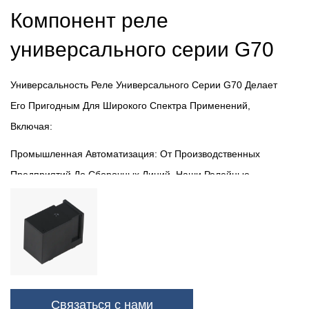
Компонент реле
универсального серии G70
Универсальность Реле Универсального Серии G70 Делает
Его Пригодным Для Широкого Спектра Применений,
Включая:
Промышленная Автоматизация: От Производственных
Предприятий До Сборочных Линий, Наши Релейные
Компоненты Играют Решающую Роль В Автоматизации
Процессов И Обеспечении Бесперебойной Работы.
Автоматизация Зданий. В Коммерческих Зданиях И Объектах
Релейные Компоненты Серии G70 Помогают Управлять
Освещением, Системами Отопления, Вентиляции И
Связаться с нами
Кондиционирования И Другими Важными Функциями,