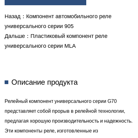
Повышая Энергоэффективность И Комфорт.
Назад：Компонент автомобильного реле
Транспорт: Наши Релейные Компоненты, От Автомобильной
универсального серии 905
До Аэрокосмической Техники, Обеспечивают Надежные
Дальше：Пластиковый компонент реле
Возможности Управления И Переключения, Способствуя
универсального серии MLA
Повышению Безопасности И Производительности
Транспортных Средств И Самолетов.
Производство И Распределение Электроэнергии. На
Электростанциях И Подстанциях Релейные Компоненты
Описание продукта
Серии G70 Помогают Контролировать И Контролировать
Электрические Сети, Обеспечивая Эффективное
Релейный компонент универсального серии G70
Производство И Распределение Электроэнергии.
представляет собой прорыв в релейной технологии,
Телекоммуникации: В Телекоммуникационной
предлагая хорошую производительность и надежность.
Инфраструктуре Наши Релейные Компоненты Облегчают
Эти компоненты реле, изготовленные из
Маршрутизацию И Коммутацию Сигналов, Обеспечивая