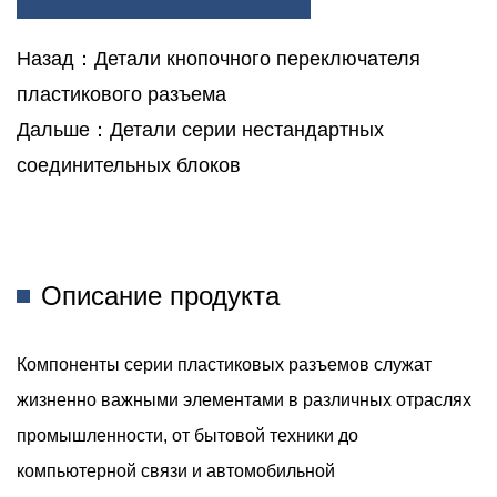
Компьютеров, Ноутбуков И Серверов, Обеспечивая
Назад：Детали кнопочного переключателя
Передачу Данных И Подключение Периферийных Устройств.
пластикового разъема
Автомобильные Системы. В Автомобильном Секторе
Дальше：Детали серии нестандартных
Надежная Связь Имеет Первостепенное Значение Для
соединительных блоков
Обеспечения Бесперебойной Работы Систем Автомобиля.
Пластиковые Разъемы Выдерживают Суровые Условия
Автомобильной Среды, Обеспечивая Выполнение Таких
Жизненно Важных Функций, Как Управление Двигателем,
Описание продукта
Освещением И Информационно-Развлекательные Системы.
Промышленное Оборудование. В Промышленных Условиях,
Компоненты серии пластиковых разъемов служат
Где Надежность И Долговечность Имеют Решающее
жизненно важными элементами в различных отраслях
Значение, Пластиковые Разъемы Обеспечивают Надежное
промышленности, от бытовой техники до
Решение Для Распределения Энергии, Управления И
компьютерной связи и автомобильной
Передачи Данных В Машинах И Оборудовании.