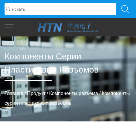
Компоненты Серии
Пластиковых Разъемов
Главная
/
Продукт
/
Компоненты разъема
/
Компоненты
серии пластиковых разъемов