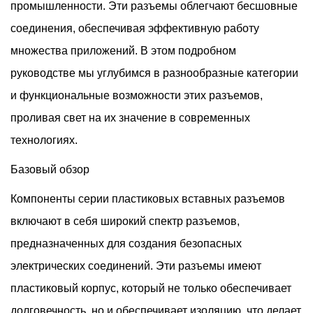
промышленности. Эти разъемы облегчают бесшовные
В Заключение Отметим, Что Компоненты Серии Пластиковых
соединения, обеспечивая эффективную работу
Разъемов Представляют Собой Краеугольный Камень
множества приложений. В этом подробном
Современных Решений Для Подключения, Предлагая
руководстве мы углубимся в разнообразные категории
Надежность, Универсальность И Производительность В
и функциональные возможности этих разъемов,
Различных Отраслях. От Бытовой Техники До
проливая свет на их значение в современных
Автомобильных Систем — Эти Разъемы Играют Жизненно
технологиях.
Важную Роль В Обеспечении Бесперебойной Связи И
Распределения Энергии. Благодаря Широкому Спектру
Базовый обзор
Типов И Приложений Они Продолжают Способствовать
Компоненты серии пластиковых вставных разъемов
Инновациям И Эффективности В Постоянно Развивающейся
включают в себя широкий спектр разъемов,
Сфере Электронных Коммуникаций.
предназначенных для создания безопасных
электрических соединений. Эти разъемы имеют
пластиковый корпус, который не только обеспечивает
долговечность, но и обеспечивает изоляцию, что делает