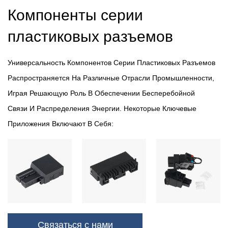
Компоненты серии
пластиковых разъемов
Универсальность Компонентов Серии Пластиковых Разъемов
Распространяется На Различные Отрасли Промышленности,
Играя Решающую Роль В Обеспечении Бесперебойной
Связи И Распределения Энергии. Некоторые Ключевые
Приложения Включают В Себя:
Бытовая Техника: От Холодильников До Стиральных Машин
Пластиковые Разъемы Обеспечивают Эффективную Подачу
Питания И Контроль, Повышая Функциональность И
Безопасность Бытовой Техники.
Компьютерная Связь. В Сфере Вычислений Эти Разъемы
Связаться с нами
Облегчают Соединение Компонентов Настольных