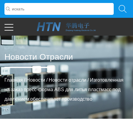
Новости Отрасли
Главная
/
Новости
/
Новости отрасли
/
Изготовленная
на заказ пресс-форма ABS для литья пластмасс под
давлением обеспечивает производство