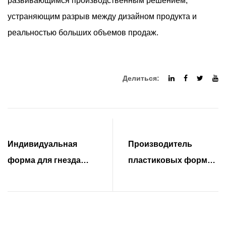
развивающимся производственным решением,
устраняющим разрыв между дизайном продукта и
реальностью больших объемов продаж.
Делиться:
Индивидуальная
Производитель
форма для гнезда
пластиковых форм
реле обеспечивает
для корпусов
прецизионное
обеспечивает
производство
прецизионное
производство