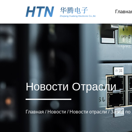
Главна
Новости Отрасли
Главная
/
Новости
/
Новости отрасли
/
Завод по