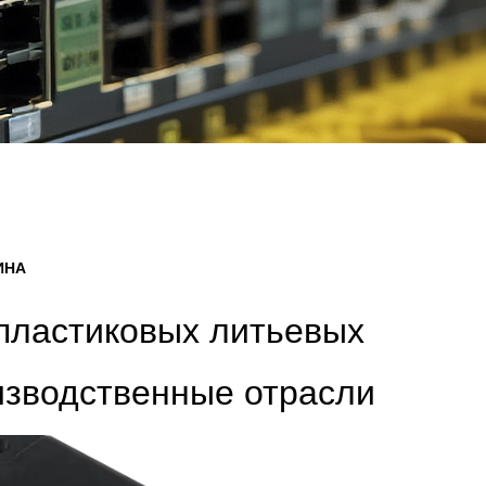
ИНА
 пластиковых литьевых
изводственные отрасли